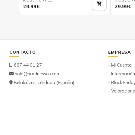
Añadir
29.99€
29.99€
CONTACTO
EMPRESA
667 44 01 27
- Mi Cuenta
hola@hardnessco.com
- Informació
Belalcázar, Córdoba (España)
- Black Frida
- Valoracion