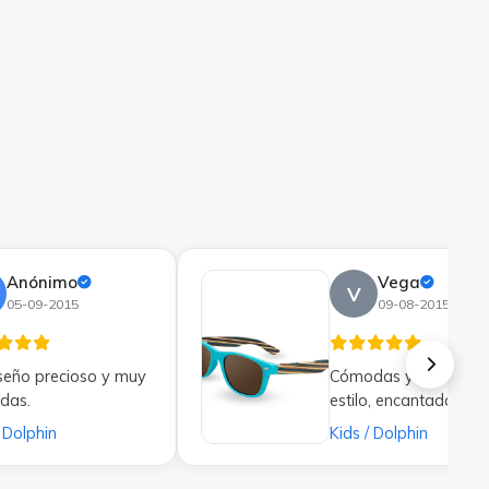
Anónimo
Vega
V
05-09-2015
09-08-2015
seño precioso y muy
Cómodas y con muc
das.
estilo, encantada.
/ Dolphin
Kids / Dolphin