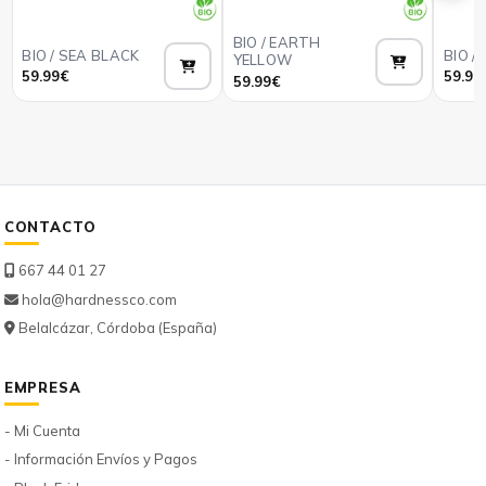
BIO / EARTH
BIO / SEA BLACK
BIO /
YELLOW
Añadir
Añadir
59.99€
59.99
59.99€
CONTACTO
667 44 01 27
hola@hardnessco.com
Belalcázar, Córdoba (España)
EMPRESA
- Mi Cuenta
- Información Envíos y Pagos